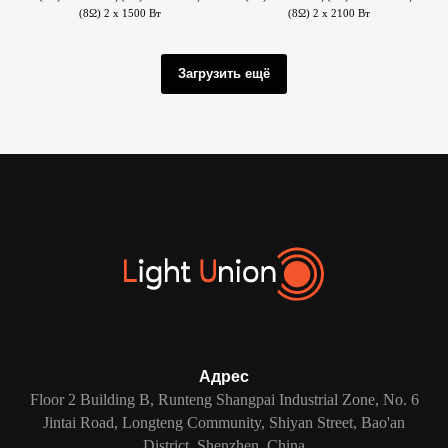
(8Ω) 2 x 1500 Вт
(8Ω) 2 x 2100 Вт
Загрузить ещё
Адрес
Floor 2 Building B, Runteng Shangpai Industrial Zone, No. 6
Jintai Road, Longteng Community, Shiyan Street, Bao'an
District, Shenzhen, China