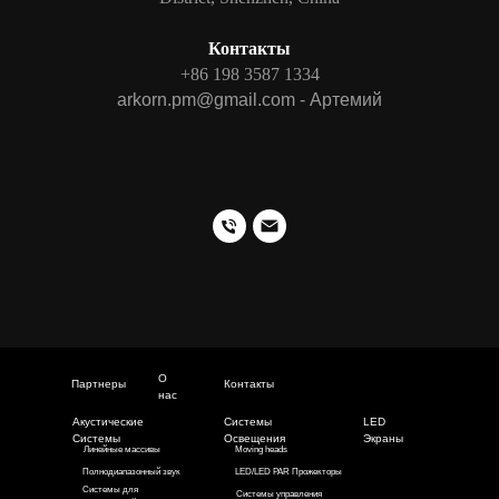
Контакты
+86 198 3587 1334
arkorn.pm@gmail.com - Артемий
О
Партнеры
Контакты
нас
Акустические
Системы
LED
Системы
Освещения
Экраны
Линейные массивы
Moving heads
Полнодиапазонный звук
LED/LED PAR Прожекторы
Системы для
Системы управления